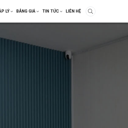
ÁP LÝ
BẢNG GIÁ
TIN TỨC
LIÊN HỆ