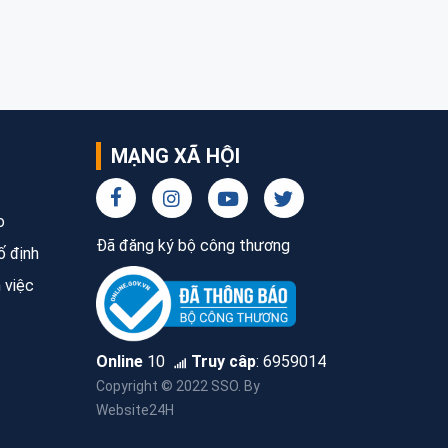
MẠNG XÃ HỘI
o
Đã đăng ký bộ công thương
ố định
 việc
Online
10
Truy câp
:
6959014
Copyright © 2022 SSO. By
Website24H