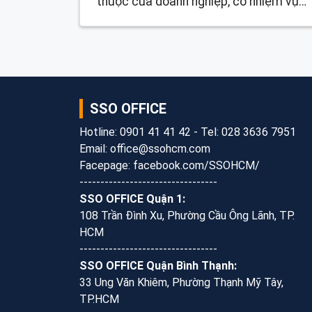
thuộc của doanh nghiệp, có nhiệm vụ
thực hiện toàn bộ hoặc một phần chức
năng của doanh nghiệp kể cả chức
năng đại diện theo ủy quyền. Chi nhánh
mặc dù được phép thực hiện hoạt
động kinh doanh nhưng chỉ là một đơn
SSO OFFICE
vị trực thuộc công ty, không có tư cách
pháp nhân độc lập.
Hotline: 0901 41 41 42 - Tel: 028 3636 7951
Email: office@ssohcm.com
Facepage: facebook.com/SSOHCM/
---------------------------------
SSO OFFICE Quận 1:
108 Trần Đình Xu, Phường Cầu Ông Lãnh, TP.
HCM
---------------------------------
SSO OFFICE Quận Bình Thạnh:
33 Ung Văn Khiêm, Phường Thạnh Mỹ Tây,
TP.HCM