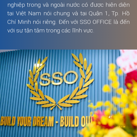
nghiệp trong và ngoài nước có được hiện diện
tại Việt Nam nói chung và tại Quận 1, Tp. Hồ
Chí Minh nói riêng. Đến với SSO OFFICE là đến
với sự tận tâm trong các lĩnh vực.