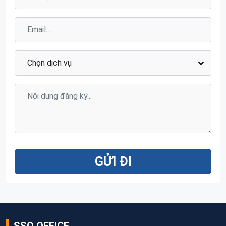
GỬI ĐI