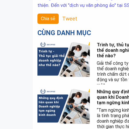
thiện. Đến với "dịch vụ văn phòng ảo" tại 
Chia sẻ
Tweet
CÙNG DANH MỤC
Trình tự, thủ tụ
thể doanh ngh
thế nào?
Giải thể công ty 
thể doanh nghiệ
trình chấm dứt 
động và sự tồn 
một...
Những quy định
quan khi Doanh
tạm ngừng kin
“Tạm ngừng kin
là tình trạng ph
doanh nghiệp đ
thời gian thực h