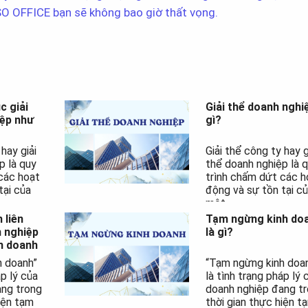
SSO OFFICE bạn sẽ không bao giờ thất vọng.
c giải
Giải thể doanh nghiệ
iệp như
gì?
hay giải
Giải thể công ty hay g
p là quy
thể doanh nghiệp là 
các hoạt
trình chấm dứt các h
tại của
động và sự tồn tại c
một...
 liên
Tạm ngừng kinh do
 nghiệp
là gì?
h doanh
h doanh”
“Tạm ngừng kinh doa
áp lý của
là tình trạng pháp lý 
ang trong
doanh nghiệp đang t
iện tạm
thời gian thực hiện t