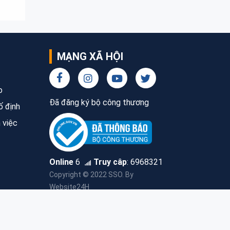
MẠNG XÃ HỘI
o
Đã đăng ký bộ công thương
ố định
 việc
Online
6
Truy câp
:
6968321
Copyright © 2022 SSO. By
Website24H