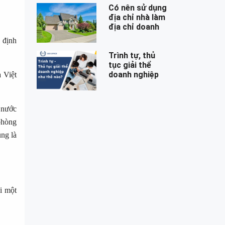
Có nên sử dụng
địa chỉ nhà làm
địa chỉ doanh
nghiệp?
 định
Trình tự, thủ
tục giải thể
doanh nghiệp
 Việt
như thế nào?
 nước
phòng
ng là
i một