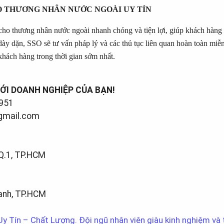
HO THƯƠNG NHÂN NƯỚC NGOÀI UY TÍN
o thương nhân nước ngoài nhanh chóng và tiện lợi, giúp khách hàng t
 dày dặn, SSO sẽ tư vấn pháp lý và các thủ tục liên quan hoàn toàn miễn
khách hàng trong thời gian sớm nhất.
ỚI DOANH NGHIỆP CỦA BẠN!
3636 7951
ohcm@gmail.com
Trinh, Q.1, TP.HCM
Bình Thạnh, TP.HCM
y Tín – Chất Lượng. Đội ngũ nhân viên giàu kinh nghiệm và