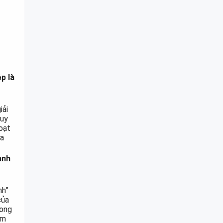
p là
iải
quy
oạt
ủa
anh
nh”
của
rong
ạm