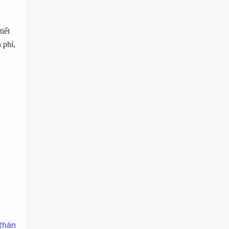
iết
 phí,
 thân