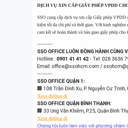
DỊCH VỤ XIN CẤP GIẤY PHÉP VPDD C
SSO cung cấp dịch vụ xin cấp Giấy phép VPDD ch
kiệm tối đa chi phí và thời gian. Với kinh nghiệm
cam kết sẽ hoàn thành và bàn giao giấy phép cho 
---------
SSO OFFICE LUÔN ĐỒNG HÀNH CÙNG V
Hotline :
0901 41 41 42
- Tel: 028 
Email: office@ssohcm.com / ss
---------
SSO OFFICE QUẬN 1:
🏢 108 Trần Đình Xu, P. Nguyễn Cư 
Xem đường đi
SSO OFFICE QUẬN BÌNH THẠNH:
🏢 33 Ung Văn Khiêm, P.25, Quận 
Xem đường đi
Chúng tôi luôn làm việc với phương châm U