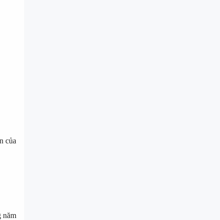
n của
ng năm