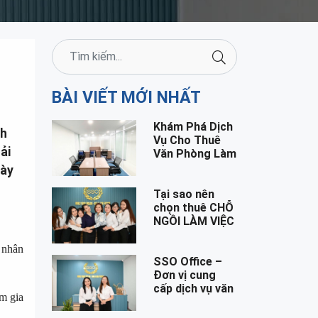
BÀI VIẾT MỚI NHẤT
Khám Phá Dịch
nh
Vụ Cho Thuê
ải
Văn Phòng Làm
Việc Riêng –
này
Giải Pháp Tối
Ưu Cho Doanh
Tại sao nên
Nghiệp Của Bạn
chọn thuê CHỖ
NGỒI LÀM VIỆC
tại SSO OFFICE
?
 nhân
SSO Office –
Đơn vị cung
cấp dịch vụ văn
m gia
phòng ảo uy tín