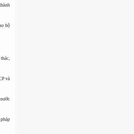
thành
ao hộ
thác,
CP và
i nước
 pháp