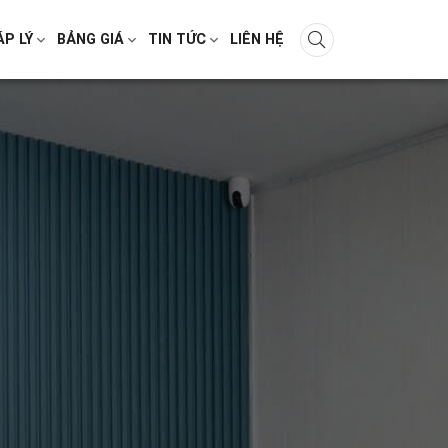
ÁP LÝ
BẢNG GIÁ
TIN TỨC
LIÊN HỆ