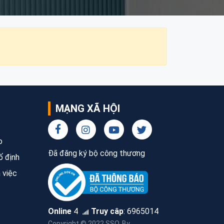
MẠNG XÃ HỘI
o
Đã đăng ký bộ công thương
ố định
 việc
Online
4
Truy câp
:
6965014
Copyright © 2022 SSO. By